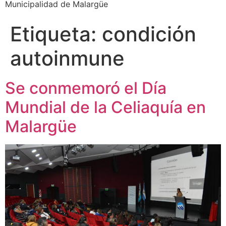
Municipalidad de Malargüe
Etiqueta:
condición
autoinmune
Se conmemoró el Día
Mundial de la Celiaquía en
Malargüe