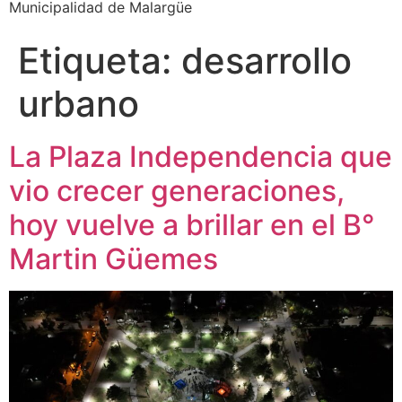
Municipalidad de Malargüe
Etiqueta:
desarrollo
urbano
La Plaza Independencia que
vio crecer generaciones,
hoy vuelve a brillar en el B°
Martin Güemes