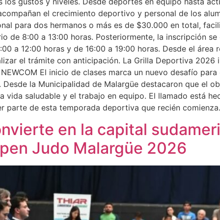
s los gustos y niveles. Desde deportes en equipo hasta act
compañan el crecimiento deportivo y personal de los alumn
nal para dos hermanos o más es de $30.000 en total, facili
rio de 8:00 a 13:00 horas. Posteriormente, la inscripción se
9:00 a 12:00 horas y de 16:00 a 19:00 horas. Desde el área
lizar el trámite con anticipación. La Grilla Deportiva 2026 
M El inicio de clases marca un nuevo desafío para cie
 Desde la Municipalidad de Malargüe destacaron que el obj
o la vida saludable y el trabajo en equipo. El llamado está 
ser parte de esta temporada deportiva que recién comienza
nvierte en la capital sudameri
 Open Judo Malargüe 2026