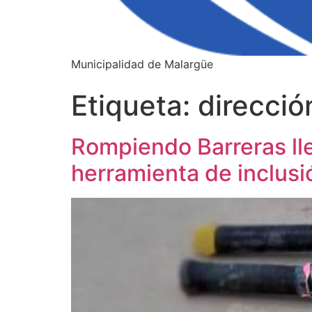
Municipalidad de Malargüe
Etiqueta:
direcció
Rompiendo Barreras ll
herramienta de inclusi