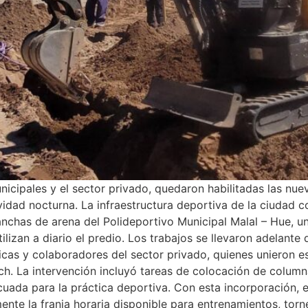
nicipales y el sector privado, quedaron habilitadas las nue
ividad nocturna. La infraestructura deportiva de la ciudad c
 canchas de arena del Polideportivo Municipal Malal – Hue,
ilizan a diario el predio. Los trabajos se llevaron adelante
cas y colaboradores del sector privado, quienes unieron es
h. La intervención incluyó tareas de colocación de column
uada para la práctica deportiva. Con esta incorporación, e
mente la franja horaria disponible para entrenamientos, torn