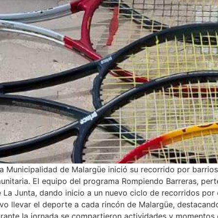
a Municipalidad de Malargüe inició su recorrido por barrio
nitaria. El equipo del programa Rompiendo Barreras, perte
 La Junta, dando inicio a un nuevo ciclo de recorridos por d
ivo llevar el deporte a cada rincón de Malargüe, destacand
urante la jornada se compartieron actividades y momentos 