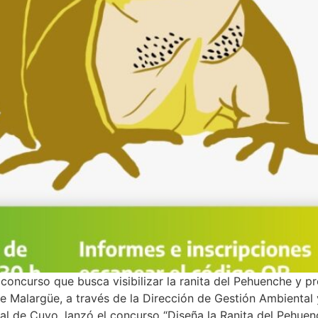
n concurso que busca visibilizar la ranita del Pehuenche y p
e Malargüe, a través de la Dirección de Gestión Ambiental 
l de Cuyo, lanzó el concurso “Diseña la Ranita del Pehuenc