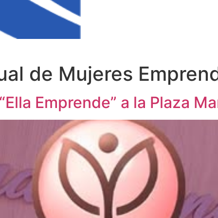
nual de Mujeres Empren
 “Ella Emprende” a la Plaza M