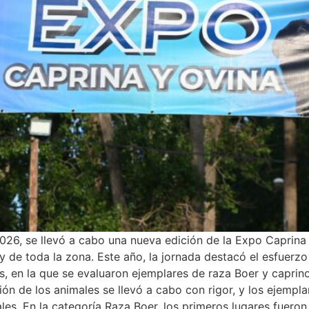
2026, se llevó a cabo una nueva edición de la Expo Caprina 
 y de toda la zona. Este año, la jornada destacó el esfuerz
es, en la que se evaluaron ejemplares de raza Boer y caprin
n de los animales se llevó a cabo con rigor, y los ejemplar
ales. En la categoría Raza Boer, los primeros lugares fuer