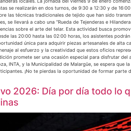
hilanderas locales. La jornada del viernes 9 de enero comen
Estas se realizarán en dos turnos, de 9:30 a 12:30 y de 16:
e las técnicas tradicionales de tejido que han sido transm
es, se llevará a cabo una “Rueda de Tejenderas e Hilandera
cias sobre el arte del telar. Esta actividad busca promover
sde las 20:00 hasta las 02:00 horas, los asistentes podrán
oportunidad única para adquirir piezas artesanales de alta c
enaje al esfuerzo y la creatividad que estos oficios repres
ición promete ser una ocasión especial para disfrutar del a
a, INTA, y la Municipalidad de Malargüe, se espera que l
icipantes. ¡No te pierdas la oportunidad de formar parte de
vo 2026: Día por día todo lo q
inas