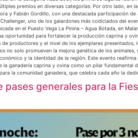
tiples premios en diversas categorías: Por otro lado, en la
ra y Fabián Gordillo, con una destacada participación de 
Challenger, uno de los galardones más codiciados del even
cada en el Puesto Vega La Pinina – Agua Botada, en Malar
a oportunidad para fortalecer la producción caprina y ovina
 de productores y el nivel de los ejemplares presentados, l
ios no solo promueven la mejora genética de los animales,
económico y la identidad de la región. Este evento reafirma
e la ganadería caprina y ovina como un pilar fundamental d
 para la comunidad ganadera, que celebra cada año la dedi
e pases generales para la Fie