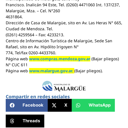
Francisco. Inalicán 94 Este, Tel. (0260) 4471060 Int. 137/237,
Malargüe, Mza. – Cel. N°260
4631864.
Dirección de Casa de Malargüe, sito en Av. Las Heras N° 665,
Ciudad de Mendoza. Tel.
(0261) 4259564 – Fax: 4233213.
Centro de Información Turística de Malargüe, Sede San
Rafael, sito en Av. Hipólito Irigoyen N°
774, Tel/fax 0260-4433760.
Página web
www.compras.mendoza.gov.ar
(Bajar pliegos)
N° CUC 611
Página web
www.malargue.gov.ar.
(Bajar pliegos).
Compartir en redes sociales
Facebook
X
WhatsApp
Threads