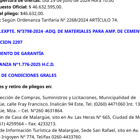
pertura de ofertas:
Día 29 de Julio de 2024 Hora 10:00
esto Oficial:
$ 46.632.595,00.
el pliego:
$46.632,00.
:
Según Ordenanza Tarifaría Nº 2268/2024 ARTÍCULO 74.
T.EXPTE. Nº3798-2024 -ADQ. DE MATERIALES PARA AMP. DE CEME
CION 2297
ENTO DE GARANTÍA
NZA N°1.776-2025 H.C.D.
 DE CONDICIONES GRALES
s y retiro de pliegos en:
ección de Compras, Suministros y Licitaciones, Municipalidad de
e, calle Fray Francisco. Inalicán 94 Este, Tel. (0260) 4471060 Int. 1
e, Mza. – Cel. N°260 4631864.
ón de Casa de Malargüe, sito en Av. Las Heras Nº 665, Ciudad de 
261) 4259564 – Fax: 4233213.
de Información Turística de Malargüe, Sede San Rafael, sito en Av.
o Irigoyen Nº 774, Tel/fax 0260-4433760.