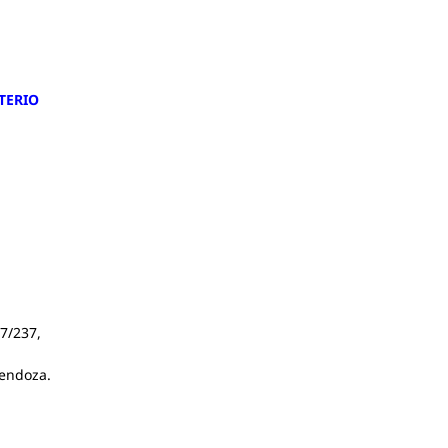
NTERIO
37/237,
Mendoza.