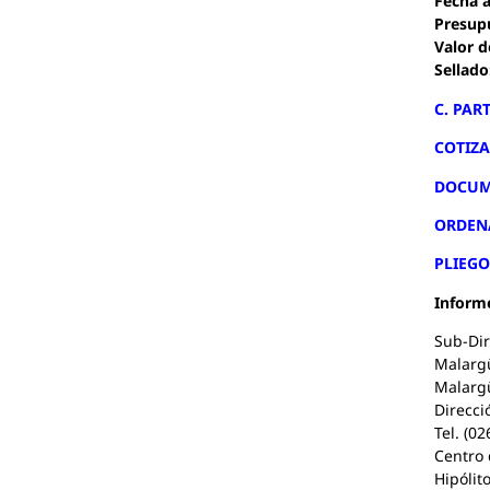
Fecha a
Presupu
Valor d
Sellado
C. PAR
COTIZA
DOCUM
ORDENA
PLIEGO
Informe
Sub-Dir
Malargü
Malargü
Direcci
Tel. (0
Centro 
Hipólit