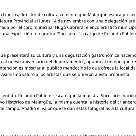
 Lineros, director de cultura comentó que Malargüe estará prese
slatura Provincial el lunes 14 de noviembre con una delegación artí
ada por el coro municipal Hugo Cabrera, elenco artístico municip
 una exposición fotográfica “Sucesores” a cargo de Rolando Poblet
üe presentará su cultura y una degustación gastronómica hacien
 al nuevo aniversario del departamento”, apuntó al tiempo que r
intención es mostrar al público mendocino lo que ofrece la localid
 Asimismo valoró a los artistas que se unieron a esta propuesta.
 sentido, Rolando Poblete rescató que la muestra Sucesores nació
ivo Histórico de Malargüe, la misma cuenta la historia del criancero
 de campo. Añadió el valor que le dan estas fotografías a la cultura