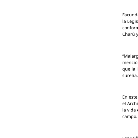
Facundo
la Legi
conform
Charú y
“Malarg
mención
que la 
sureña.
En este
el Arch
la vida
campo.