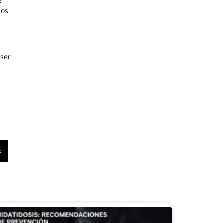
e
los
 ser
s