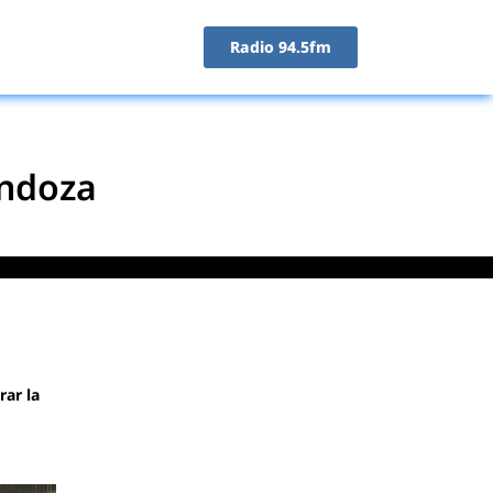
Radio 94.5fm
endoza
rar la