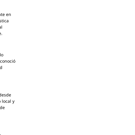
nte en
stica
al
e.
do
econoció
ad
 desde
 local y
 de