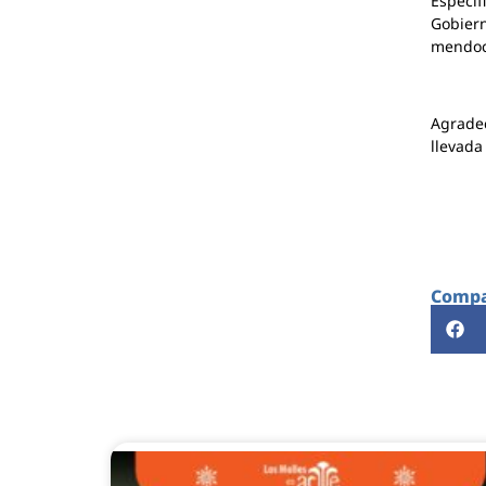
Especif
Gobiern
mendoc
Agradec
llevada
Compar