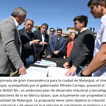
jornada de gran trascendencia para la ciudad de Malargüe, el int
aque, acompañado por el gobernador Alfredo Cornejo, presentó el
o NODO M+, un ambicioso plan de desarrollo industrial y tecnológ
talaciones de la ex fábrica Grassi, que actualmente son propiedad d
alidad de Malargüe. La propuesta tiene como objetivo la creación
industrial y de servicios que impulse el crecimiento económico y l