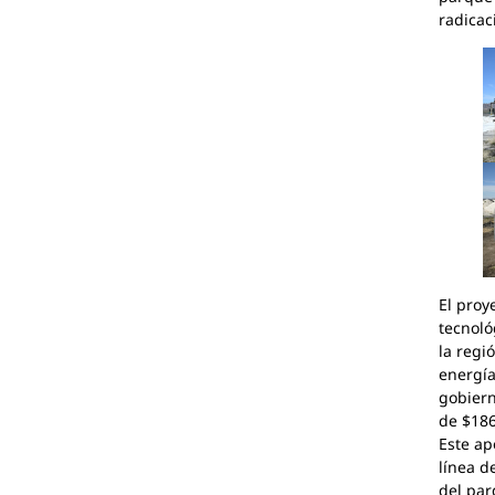
radicac
El pro
tecnoló
la regi
energía
gobiern
de $186
Este ap
línea d
del par