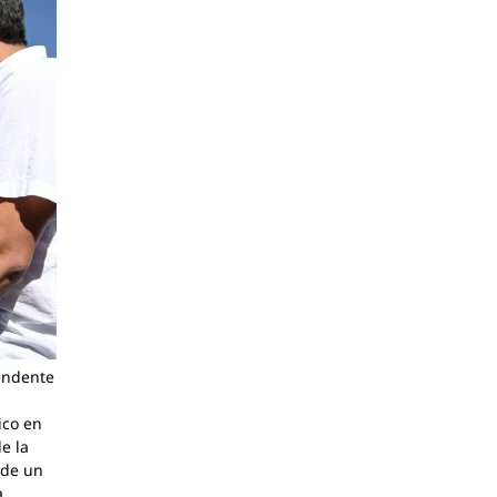
endente
ico en
e la
 de un
a