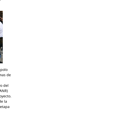
 polo
emas de
yo del
(ANR)
oyecto.
de la
 etapa