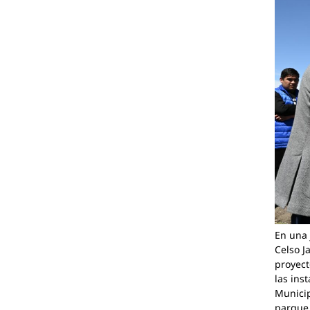
En una 
Celso J
proyect
las ins
Municip
parque 