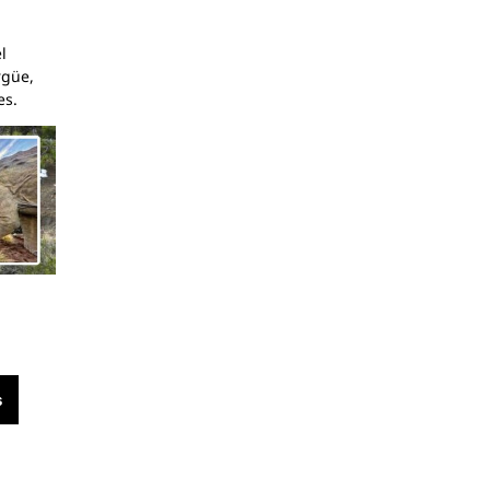
l
rgüe,
es.
s