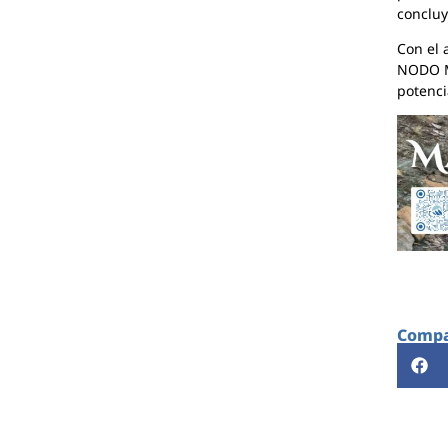
concluy
Con el 
NODO M+
potenci
Compar