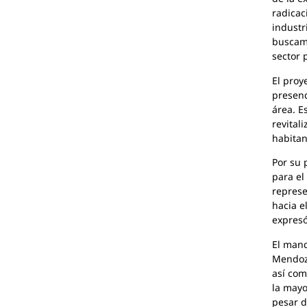
radicac
industr
buscamo
sector p
El proy
presenc
área. E
revital
habitan
Por su 
para el
represe
hacia e
expresó
El mand
Mendoza
así com
la mayo
pesar d