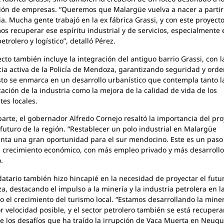
ión de empresas. “Queremos que Malargüe vuelva a nacer a partir
ia. Mucha gente trabajó en la ex fábrica Grassi, y con este proyecto
s recuperar ese espíritu industrial y de servicios, especialmente 
etrolero y logístico”, detalló Pérez.
ecto también incluye la integración del antiguo barrio Grassi, con l
ia activa de la Policía de Mendoza, garantizando seguridad y orde
sto se enmarca en un desarrollo urbanístico que contempla tanto l
ización de la industria como la mejora de la calidad de vida de los
tes locales.
parte, el gobernador Alfredo Cornejo resaltó la importancia del pr
 futuro de la región. “Restablecer un polo industrial en Malargüe
nta una gran oportunidad para el sur mendocino. Este es un paso
l crecimiento económico, con más empleo privado y más desarrollo 
.
atario también hizo hincapié en la necesidad de proyectar el futu
, destacando el impulso a la minería y la industria petrolera en l
o el crecimiento del turismo local. “Estamos desarrollando la mine
r velocidad posible, y el sector petrolero también se está recuper
e los desafíos que ha traído la irrupción de Vaca Muerta en Neuqu