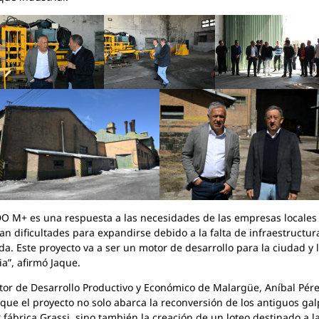
O M+ es una respuesta a las necesidades de las empresas locales
an dificultades para expandirse debido a la falta de infraestructur
a. Este proyecto va a ser un motor de desarrollo para la ciudad y 
ia”, afirmó Jaque.
ctor de Desarrollo Productivo y Económico de Malargüe, Aníbal Pére
 que el proyecto no solo abarca la reconversión de los antiguos ga
x fábrica Grassi, sino también la creación de un loteo destinado a l