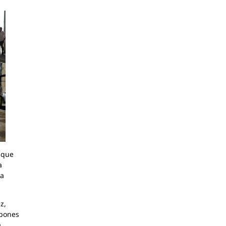
 que
a
la
z,
lpones
a