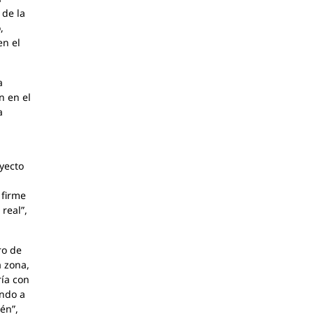
 de la
,
en el
a
n en el
a
oyecto
 firme
real”,
ro de
a zona,
ría con
ando a
én”,