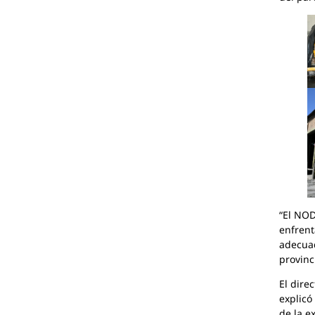
“El NOD
enfrent
adecuad
provinc
El dire
explicó
de la e