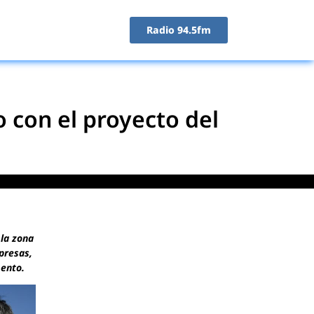
Radio 94.5fm
 con el proyecto del
 la zona
presas,
mento.