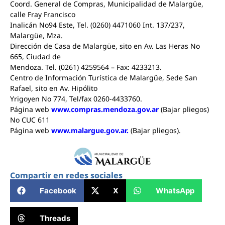
Coord. General de Compras, Municipalidad de Malargüe,
calle Fray Francisco
Inalicán No94 Este, Tel. (0260) 4471060 Int. 137/237,
Malargüe, Mza.
Dirección de Casa de Malargüe, sito en Av. Las Heras No
665, Ciudad de
Mendoza. Tel. (0261) 4259564 – Fax: 4233213.
Centro de Información Turística de Malargüe, Sede San
Rafael, sito en Av. Hipólito
Yrigoyen No 774, Tel/fax 0260-4433760.
Página web
www.compras.mendoza.gov.ar
(Bajar pliegos)
No CUC 611
Página web
www.malargue.gov.ar.
(Bajar pliegos).
Compartir en redes sociales
Facebook
X
WhatsApp
Threads