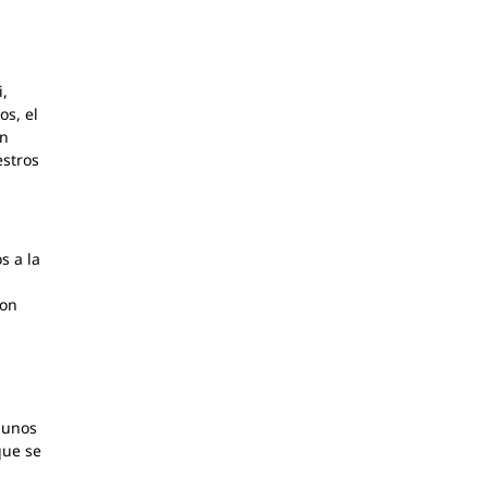
i,
os, el
én
stros
s a la
con
 unos
que se