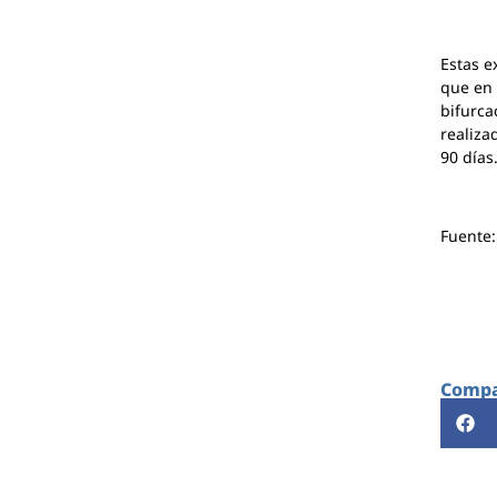
Estas e
que en 
bifurca
realiza
90 días
Fuente
Compar