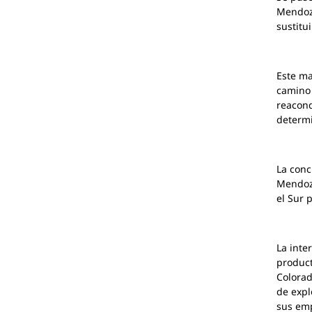
Mendoza
sustitu
Este ma
camino 
reacond
determi
La conc
Mendoza
el Sur p
La inte
product
Colorad
de expl
sus emp