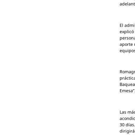
adelant
El admi
explicó
persona
aporte 
equipos
Romagno
práctic
Baquean
Emesa”
Las máq
acondic
30 días
dirigir