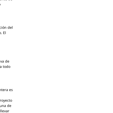
o
ción del
. El
iva de
a todo
ntera es
royecto
 una de
llevar