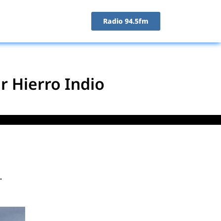
Radio 94.5fm
r Hierro Indio
.