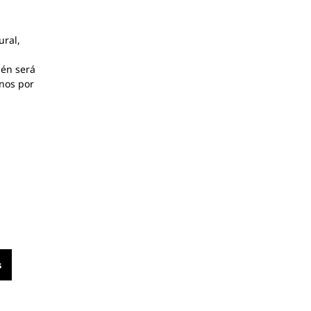
ural,
ién será
enos por
s