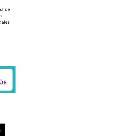
na de
n
nales
s