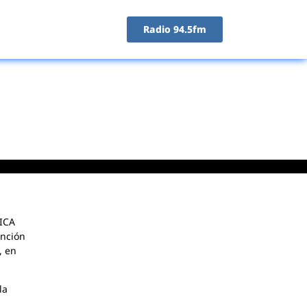
Radio 94.5fm
ICA
ención
, en
la