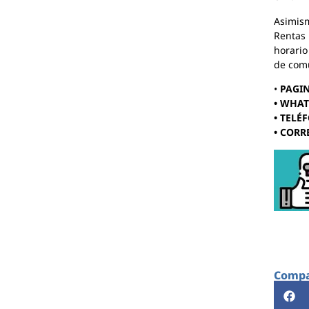
Asimism
Rentas 
horario
de com
•
PAGI
• WHAT
• TELÉF
• COR
Compar