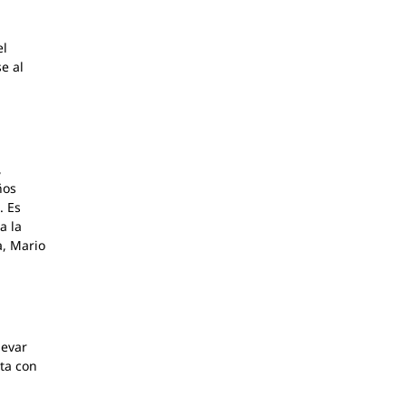
el
e al
,
ños
. Es
a la
a, Mario
levar
ta con