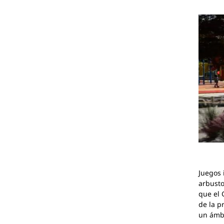
Juegos 
arbusto
que el 
de la p
un ámbi