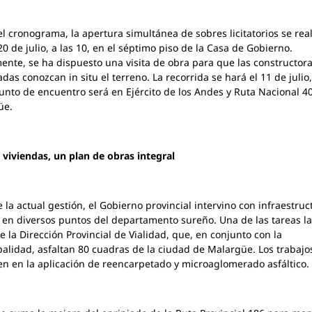
l cronograma, la apertura simultánea de sobres licitatorios se real
20 de julio, a las 10, en el séptimo piso de la Casa de Gobierno.
ente, se ha dispuesto una visita de obra para que las constructor
adas conozcan in situ el terreno. La recorrida se hará el 11 de julio,
punto de encuentro será en Ejército de los Andes y Ruta Nacional 40
üe.
 viviendas, un plan de obras integral
 la actual gestión, el Gobierno provincial intervino con infraestruc
 en diversos puntos del departamento sureño. Una de las tareas la
e la Dirección Provincial de Vialidad, que, en conjunto con la
alidad, asfaltan 80 cuadras de la ciudad de Malargüe. Los trabajo
en en la aplicación de reencarpetado y microaglomerado asfáltico.