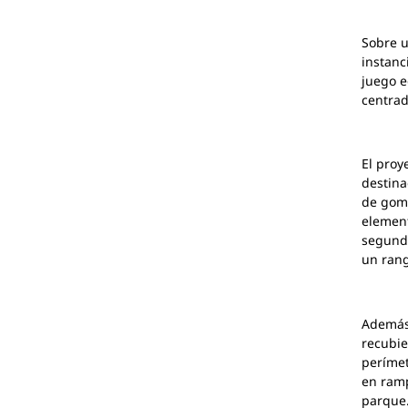
Sobre u
instanc
juego e
centrad
El proy
destina
de goma
element
segundo
un rang
Además,
recubie
perímet
en ramp
parque