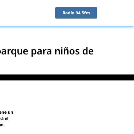
Radio 94.5fm
 parque para niños de
iene un
rá el
no.