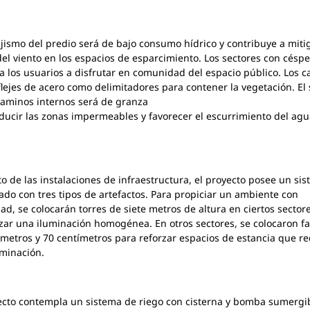
ajismo del predio será de bajo consumo hídrico y contribuye a mitig
del viento en los espacios de esparcimiento. Los sectores con césp
 a los usuarios a disfrutar en comunidad del espacio público. Los c
flejes de acero como delimitadores para contener la vegetación. El
caminos internos será de granza
ducir las zonas impermeables y favorecer el escurrimiento del ag
o de las instalaciones de infraestructura, el proyecto posee un si
do con tres tipos de artefactos. Para propiciar un ambiente con
ad, se colocarán torres de siete metros de altura en ciertos sector
zar una iluminación homogénea. En otros sectores, se colocaron fa
 metros y 70 centímetros para reforzar espacios de estancia que r
minación.
ecto contempla un sistema de riego con cisterna y bomba sumergi