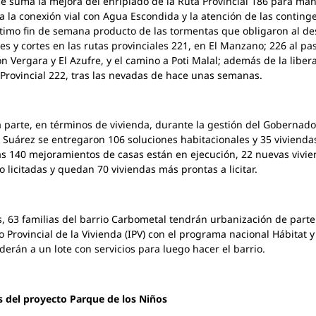
se suma la mejora del enripiado de la Ruta Provincial 186 para ma
a la conexión vial con Agua Escondida y la atención de las conting
ltimo fin de semana producto de las tormentas que obligaron al de
es y cortes en las rutas provinciales 221, en El Manzano; 226 al pa
n Vergara y El Azufre, y el camino a Poti Malal; además de la liber
 Provincial 222, tras las nevadas de hace unas semanas.
a parte, en términos de vivienda, durante la gestión del Gobernado
 Suárez se entregaron 106 soluciones habitacionales y 35 vivienda
s 140 mejoramientos de casas están en ejecución, 22 nuevas vivi
o licitadas y quedan 70 viviendas más prontas a licitar.
 63 familias del barrio Carbometal tendrán urbanización de parte
to Provincial de la Vivienda (IPV) con el programa nacional Hábitat y
derán a un lote con servicios para luego hacer el barrio.
s del proyecto Parque de los Niños