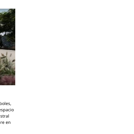
boles,
espacio
stral
bre en