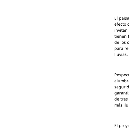
El pais
efecto 
invitan
tienen 
de los 
para re
lluvias.
Respect
alumbra
segurid
garanti
de tres
más ilu
El proy