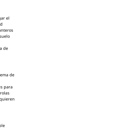
ar el
ed
anteros
 suelo
ua de
stema de
es para
rolas
equieren
ble