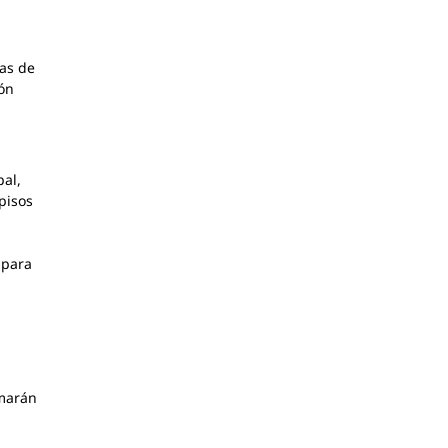
nas de
ón
pal,
pisos
 para
rmarán