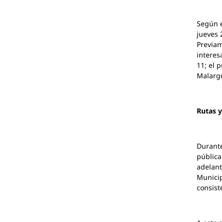
Según e
jueves 
Previam
interes
11; el 
Malarg
Rutas y
Durante
pública
adelant
Municip
consist