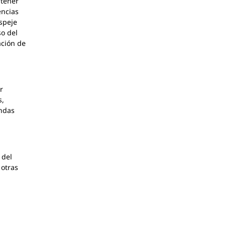
ntener
encias
speje
so del
ación de
r
s,
endas
 del
 otras