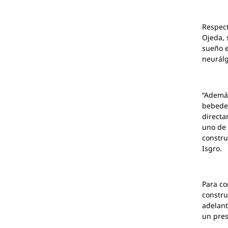
Respect
Ojeda, 
sueño e
neurálg
“Además
bebeder
directa
uno de 
constru
Isgro.
Para co
constru
adelant
un pres