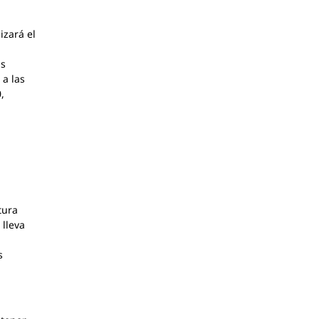
izará el
as
 a las
,
tura
 lleva
s