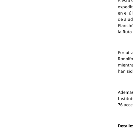
A esto 
expedit
en el ú
de alud
Planchó
la Ruta
Por otr
Rodolfo
mientra
han sid
Además,
Institu
76 acce
Detalle