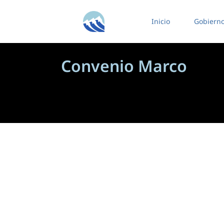
contenido
Inicio
Gobiern
Convenio Marco
EXP.Nº2145/2026 -LICITACIÓN PÚBLICA 
5 agosto, 2026
/
Ver más