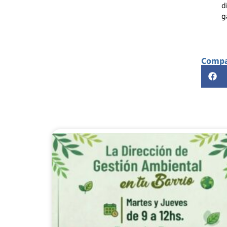
d
g
Compar