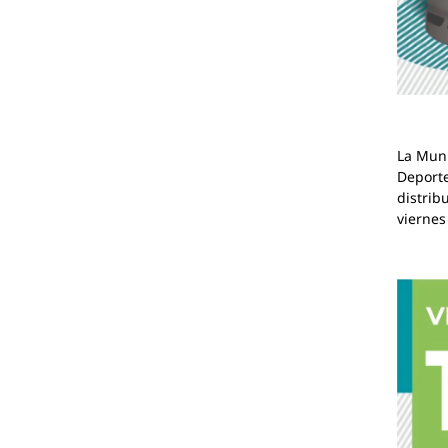
La Muni
Deporte
distrib
viernes