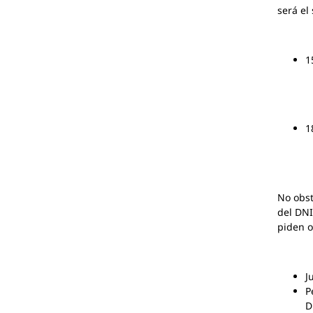
será el
1
1
No obst
del DNI
piden o
J
P
D