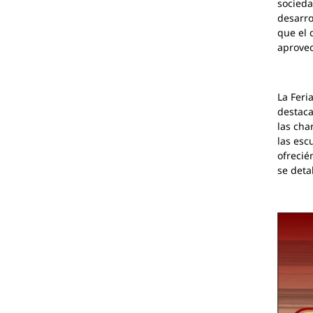
socieda
desarro
que el 
aprovec
La Feri
destacan
las cha
las esc
ofrecié
se deta