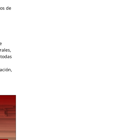
dos de
e
rales,
 todas
,
ación,