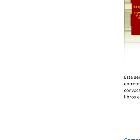
Esta se
entrete
convoca
libros 