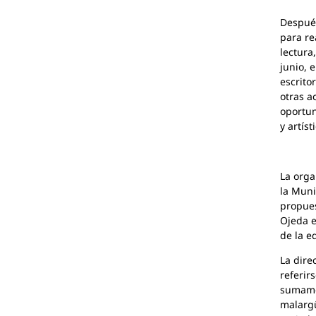
Después
para re
lectura
junio, 
escritor
otras a
oportun
y artís
La orga
la Muni
propues
Ojeda e
de la e
La dire
referir
sumame
malargü