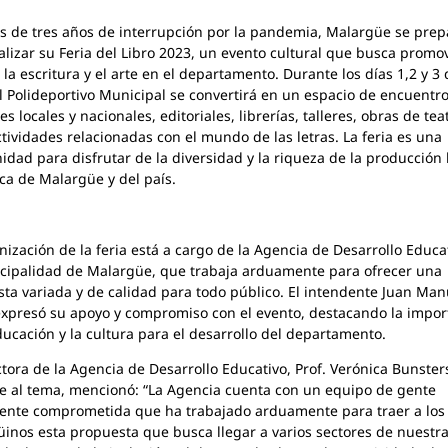
 de tres años de interrupción por la pandemia, Malargüe se prep
alizar su Feria del Libro 2023, un evento cultural que busca promov
, la escritura y el arte en el departamento. Durante los días 1,2 y 3
el Polideportivo Municipal se convertirá en un espacio de encuentr
es locales y nacionales, editoriales, librerías, talleres, obras de tea
ctividades relacionadas con el mundo de las letras. La feria es una
idad para disfrutar de la diversidad y la riqueza de la producción l
tica de Malargüe y del país.
nización de la feria está a cargo de la Agencia de Desarrollo Educa
cipalidad de Malargüe, que trabaja arduamente para ofrecer una
ta variada y de calidad para todo público. El intendente Juan Man
xpresó su apoyo y compromiso con el evento, destacando la impor
ducación y la cultura para el desarrollo del departamento.
ctora de la Agencia de Desarrollo Educativo, Prof. Verónica Bunster
se al tema, mencionó: “La Agencia cuenta con un equipo de gente
nte comprometida que ha trabajado arduamente para traer a los
inos esta propuesta que busca llegar a varios sectores de nuestr