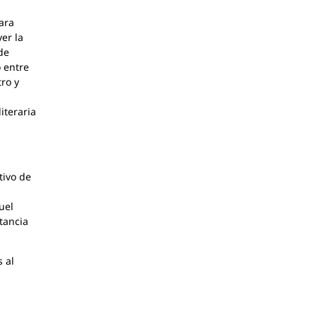
ara
er la
 de
o entre
tro y
iteraria
tivo de
uel
tancia
s al
a