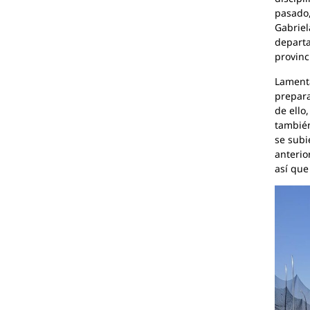
pasado,
Gabriel
departa
provinci
Lamenta
prepara
de ello
también
se subi
anterio
así que