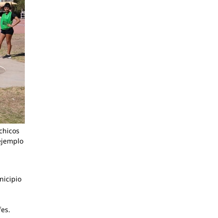
chicos
 ejemplo
l
nicipio
fes.