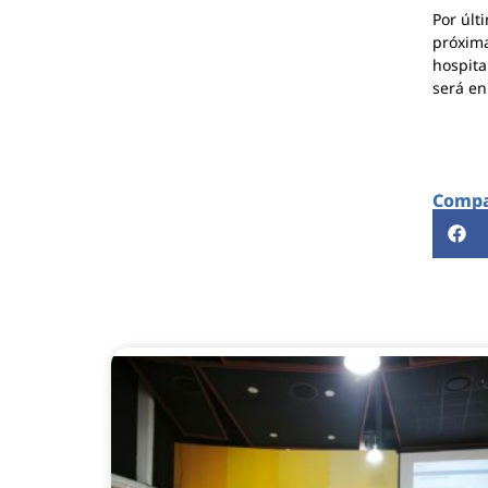
Por últ
próxima
hospita
será en
Compar