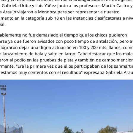
 Gabriela Uribe y Luis Yáñez junto a los profesores Martín Castro y
a Araujo viajaron a Mendoza para ser representar a nuestro
mento en la categoría sub 18 en las instancias clasificatorias a niv
al.
blemente no fue demasiado el tiempo que los chicos pudieron
rse ya que fueron avisados con poco tiempo de antelación, pero a
, lograron dejar una digna actuación en 100 y 200 mts. llanos, como
 lanzamiento de bala y salto en largo. Cabe destacar que los mal
eron al podio en las pruebas de pista y también de campo mencio
rmente. “Era la primera vez que ellos participaban de los sanmarti
 estamos muy contentos con el resultado” expresaba Gabriela Arau