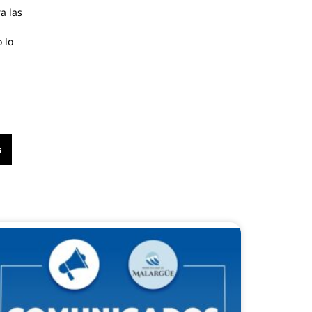
a las
 lo
s