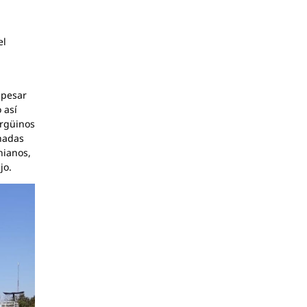
el
 pesar
 así
argüinos
nadas
nianos,
jo.