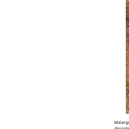
Malargü
discipl