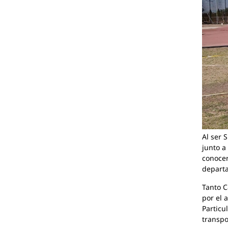
Al ser 
junto a
conocer
departa
Tanto C
por el 
Particu
transpo