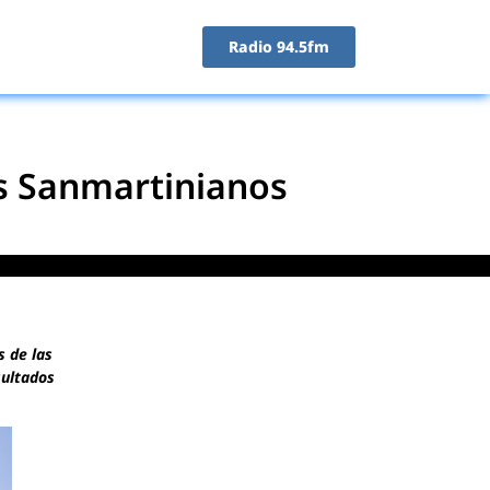
Radio 94.5fm
os Sanmartinianos
s de las
sultados