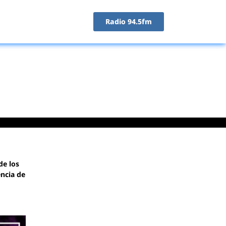
Radio 94.5fm
de los
encia de