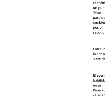
El enfo
un punt
“Nuestr
para de
también
posibil
secunda
Entre l
la sens
“Este d
El even
habilid
en prim
Papa su
carecen