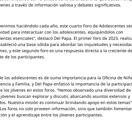
óvenes a través de información valiosa y debates significativos.
enimos haciéndolo cada año, este cuarto Foro de Adolescentes se
idad para interactuar con los adolescentes, equipándolos con
entas esenciales”, destacó Del Papa. El primer foro de 2023, reali
estableció una base sólida para abordar las inquietudes y necesida
enes, y este segundo foro es una respuesta directa a la creciente
te de los participantes.
de los adolescentes es de suma importancia para la Oficina de Niñ
encia y Familia, y Del Papa enfatizó la importancia de la participac
de los jóvenes en estos foros. “Hemos observado una diversidad de
 jóvenes buscan explorar y discutir, abarcando asuntos extensos y
os. Nuestra misión es continuar brindando apoyo en estos temas”
 Los foros no solo proveen información, sino que también fomentan
ción y el aprendizaje entre los jóvenes participantes.