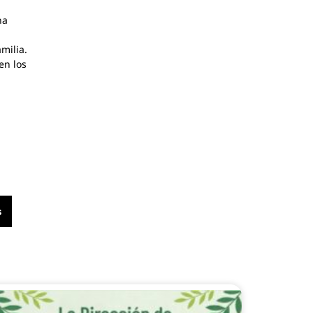
na
milia.
en los
s