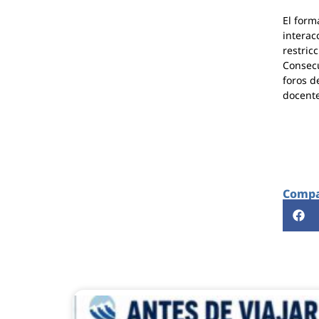
El form
interac
restric
Consecu
foros d
docent
Compar