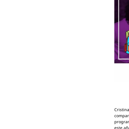
Cristin
compart
program
este añ