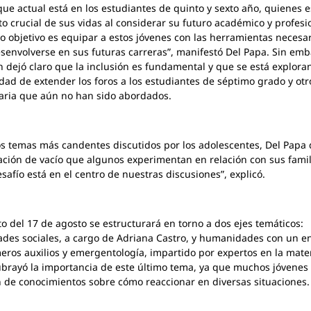
que actual está en los estudiantes de quinto y sexto año, quienes 
o crucial de sus vidas al considerar su futuro académico y profesi
o objetivo es equipar a estos jóvenes con las herramientas necesa
senvolverse en sus futuras carreras”, manifestó Del Papa. Sin emb
 dejó claro que la inclusión es fundamental y que se está explora
idad de extender los foros a los estudiantes de séptimo grado y otr
ria que aún no han sido abordados.
os temas más candentes discutidos por los adolescentes, Del Papa
ación de vacío que algunos experimentan en relación con sus famil
esafío está en el centro de nuestras discusiones”, explicó.
to del 17 de agosto se estructurará en torno a dos ejes temáticos:
ades sociales, a cargo de Adriana Castro, y humanidades con un e
eros auxilios y emergentología, impartido por expertos en la mater
brayó la importancia de este último tema, ya que muchos jóvenes
 de conocimientos sobre cómo reaccionar en diversas situaciones.