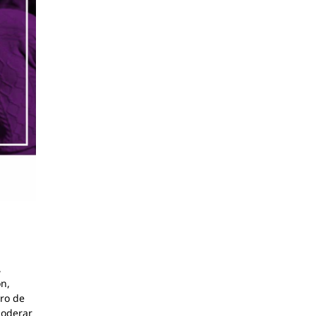
,
ón,
ro de
poderar