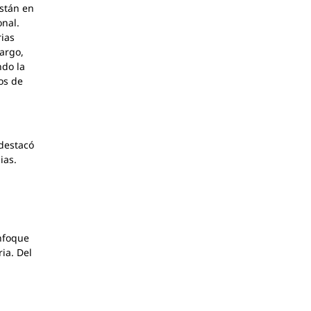
están en
onal.
rias
argo,
ndo la
os de
 destacó
ias.
nfoque
ia. Del