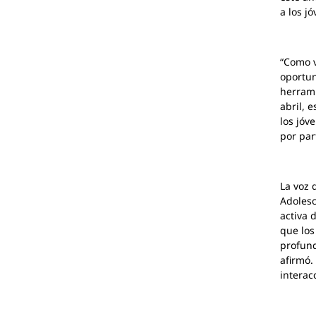
a los j
“Como v
oportun
herrami
abril, 
los jóv
por par
La voz 
Adolesc
activa 
que los
profund
afirmó.
interac