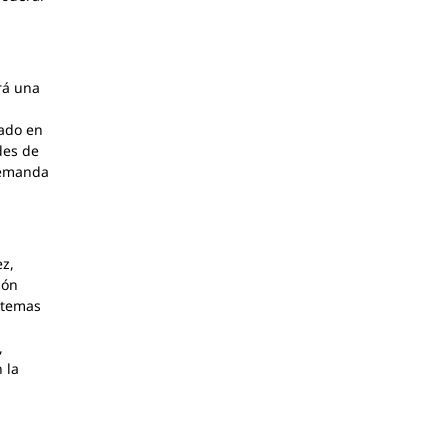
rá una
zado en
des de
 demanda
ez,
ión
 temas
,
 la