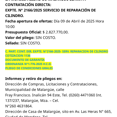
CONTRATACIÓN DIRECTA:
EXPTE. N° 2166/2025 SERVICIO DE REPARACIÓN DE
CILINDRO.
Fecha apertura de ofertas:
Día 09 de Abril de 2025 Hora
10:00
Presupuesto Oficial:
$ 2.827.770,00.
Valor del pliego:
SIN COSTO.
Sellado:
SIN COSTO.
C. PART. CONT. DIR. EXPTE. N°2166-2025- SERV. REPARACION DE CILINDRO
COTIZACION 1136
DOCUMENTO DE GARANTÍA
ORDENANZA N°1.776-2025 H.C.D.
PLIEGO DE CONDICIONES GRALES
Informes y retiro de pliegos en:
Dirección de Compras, Licitaciones y Contrataciones,
Municipalidad de Malargüe, calle
Fray Francisco. Inalicán 94 Este, Tel. (0260) 4471060 Int.
137/237, Malargüe, Mza. – Cel.
N°260 4631864.
Dirección de Casa de Malargüe, sito en Av. Las Heras N° 665,
Ciudad de Mendoza. Tel.